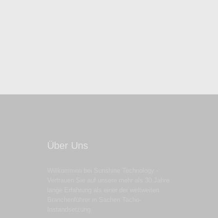
HIER GEHT ES ZUR ANFRAGE
Infomaterial anfordern
Über Uns
Willkommen bei Sunshine Technology -
Vertrauen Sie auf unsere mehr als 30 Jahre
lange Erfahrung als einer der weltweiten
Branchenführer in Sachen Tacho-
Instandsetzung