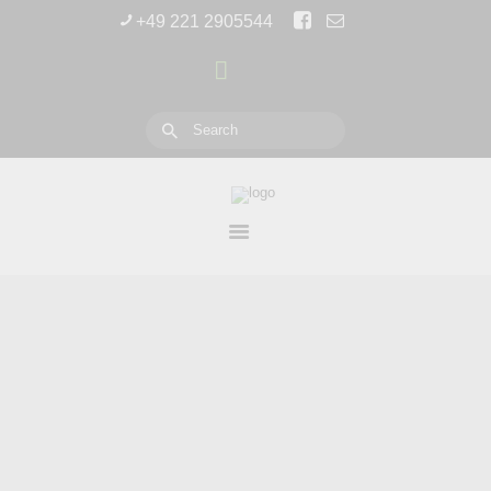
[rev_slider_vc alias=“slider-3″]
START
+49 221 2905544
PRODUKTE
01
UPDATES
HÄNDLER
ÜBER UNS
Willkommen bei
SUNSHINE
TECHNOLOGY
Entwicklung und
Vertrieb digitaler
Tachometer
und Programmier-
Hardware.
Wir bieten unseren
Kunden herausragende
Möglichkeiten der
Tacho-Instandsetzung,