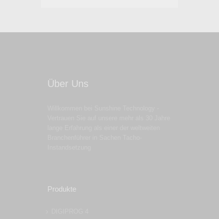
Über Uns
Willkommen bei Sunshine Technology -
Vertrauen Sie auf unsere mehr als 30 Jahre
lange Erfahrung als einer der weltweiten
Branchenführer in Sachen Tacho-
Instandsetzung
Produkte
DIGIPROG 4