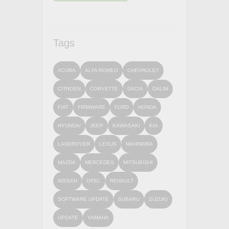
Tags
ACURA
ALFA ROMEO
CHEVROLET
CITROEN
CORVETTE
DACIA
DALIM
FIAT
FIRMWARE
FORD
HONDA
HYUNDAI
JEEP
KAWASAKI
KIA
LANDROVER
LEXUS
MAHINDRA
MAZDA
MERCEDES
MITSUBISHI
NISSAN
OPEL
RENAULT
SOFTWARE UPDATE
SUBARU
SUZUKI
UPDATE
YAMAHA